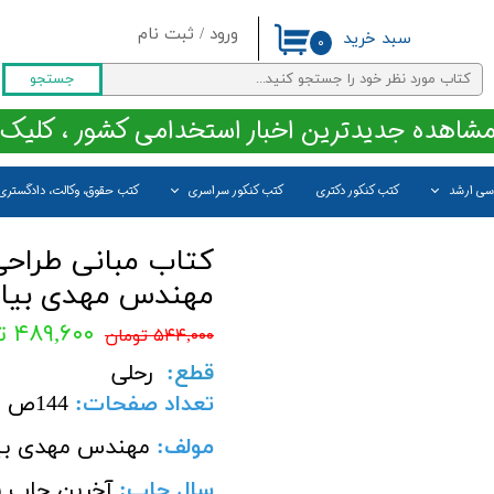
ورود
/
ثبت نام
سبد خرید
۰
حساب کاربری من
جستجو
تغییر گذر واژه
مشاهده جدیدترین اخبار استخدامی کشور ، کلیک 
سفارشات
اسی ارشد
کتب کنکور دکتری
کتب کنکور سراسری
کتب حقوق، وکالت، دادگستری
خروج از حساب کاربری
کتاب مبانی طراحی 
مهندس مهدی بیا
۴۸۹,۶۰۰ تومان
۵۴۴,۰۰۰ تومان
قطع
:
رحلی
تعداد صفحات
:
144
ص
مولف:
مهندس مهدی بی
سال چاپ
:
آخرین چاپ ن