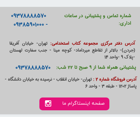
09378888570
شماره تماس و پشتیبانی در ساعات
اداری:
- 09385901000
آدرس دفتر مرکزی مجموعه کتاب استخدامی:
تهران- خیابان آفریقا
(جردن)- بالاتر از تقاطع میرداماد- کوچه مینا - جنب سفارت لهستان
-پلاک 9 -واحد 14
09378888570
پشتیبانی همراه شما از 9 صبح تا 22 شب:
آدرس فروشگاه شماره 2 :
تهران- خیابان انقلاب - نرسیده به خیابان دانشگاه -
پاساژ 1202 - طبقه 3 - واحد 6
صفحه اینستاگرام ما