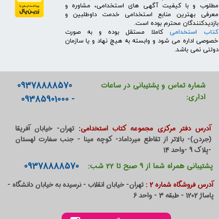
مطلوب و با کیفیت آگهی های استخدامی، مشاوره و
معرفی بهترین منابع استخدامی خدمت داوطلبین و
بازدیدکنندگان محترم بوده است.
کتاب استخدامی
کاملا مستقل بوده و به صورت
خصوصی اداره می شود و وابسته به هیچ نهاد و یا سازمان
دولتی نمی باشد.
09378888570
شماره تماس و پشتیبانی در ساعات
اداری:
- 09385901000
آدرس دفتر مرکزی مجموعه کتاب استخدامی:
تهران- خیابان آفریقا
(جردن)- بالاتر از تقاطع میرداماد- کوچه مینا - جنب سفارت لهستان
-پلاک 9 -واحد 14
09378888570
پشتیبانی همراه شما از 9 صبح تا 22 شب:
آدرس فروشگاه شماره 2 :
تهران- خیابان انقلاب - نرسیده به خیابان دانشگاه -
پاساژ 1202 - طبقه 3 - واحد 6