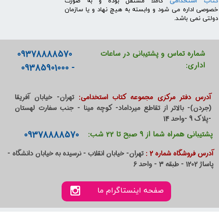
کتاب استخدامی
کاملا مستقل بوده و به صورت
خصوصی اداره می شود و وابسته به هیچ نهاد و یا سازمان
دولتی نمی باشد.
09378888570
شماره تماس و پشتیبانی در ساعات
اداری:
- 09385901000
آدرس دفتر مرکزی مجموعه کتاب استخدامی:
تهران- خیابان آفریقا
(جردن)- بالاتر از تقاطع میرداماد- کوچه مینا - جنب سفارت لهستان
-پلاک 9 -واحد 14
09378888570
پشتیبانی همراه شما از 9 صبح تا 22 شب:
آدرس فروشگاه شماره 2 :
تهران- خیابان انقلاب - نرسیده به خیابان دانشگاه -
پاساژ 1202 - طبقه 3 - واحد 6
صفحه اینستاگرام ما