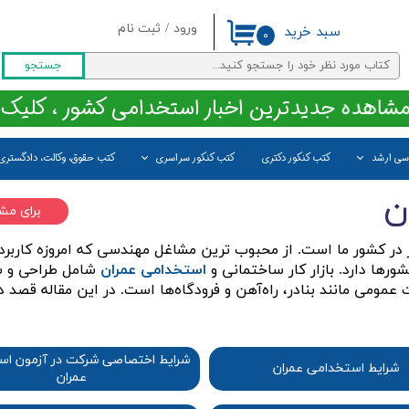
/
ورود
ثبت نام
سبد خرید
۰
حساب کاربری من
جستجو
تغییر گذر واژه
مشاهده جدیدترین اخبار استخدامی کشور ، کلیک 
سفارشات
اسی ارشد
کتب کنکور دکتری
کتب کنکور سراسری
کتب حقوق، وکالت، دادگستری
خروج از حساب کاربری
ن
برای مش
در کشور ما است. از محبوب ترین مشاغل مهندسی که امروزه کاربرد
ورها دارد. بازار کار ساختمانی و
استخدامی عمران
شامل طراحی و سا
می مانند بنادر، راه‌آهن و فرودگاه‌ها است. در این مقاله قصد دار
شرایط اختصاصی شرکت در آزمون ا
شرایط استخدامی عمران
عمران​​​​​​​