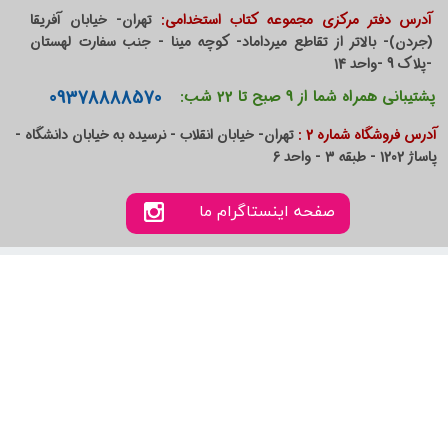
آدرس دفتر مرکزی مجموعه کتاب استخدامی:
تهران- خیابان آفریقا
(جردن)- بالاتر از تقاطع میرداماد- کوچه مینا - جنب سفارت لهستان
-پلاک 9 -واحد 14
09378888570
پشتیبانی همراه شما از 9 صبح تا 22 شب:
آدرس فروشگاه شماره 2 :
تهران- خیابان انقلاب - نرسیده به خیابان دانشگاه -
پاساژ 1202 - طبقه 3 - واحد 6
صفحه اینستاگرام ما