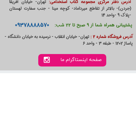
آدرس دفتر مرکزی مجموعه کتاب استخدامی:
تهران- خیابان آفریقا
(جردن)- بالاتر از تقاطع میرداماد- کوچه مینا - جنب سفارت لهستان
-پلاک 9 -واحد 14
09378888570
پشتیبانی همراه شما از 9 صبح تا 22 شب:
آدرس فروشگاه شماره 2 :
تهران- خیابان انقلاب - نرسیده به خیابان دانشگاه -
پاساژ 1202 - طبقه 3 - واحد 6
صفحه اینستاگرام ما