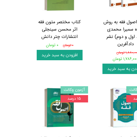
اصول فقه به روش
کتاب مختصر متون فقه
ه سمیرا محمدی
اثر محسن سینجلی
 اول و دوم) نشر
انتشارات چتر دانش
دادآفرین
۰ تومان
۰ تومان
۱,۸۸۰, تومان
افزودن به سبد خرید
۱,۷۸۶,۰ تومان
دن به سبد خرید
الت
آزمون وکالت
۱۵ درصد