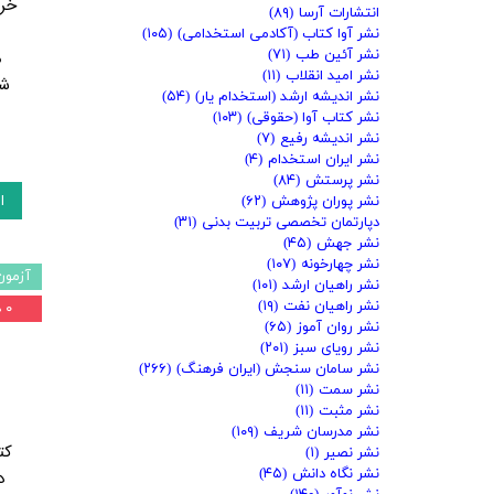
خری
انتشارات آرسا
(۸۹)
نشر آوا کتاب (آکادمی استخدامی)
(۱۰۵)
نشر آئین طب
(۷۱)
م
نشر امید انقلاب
(۱۱)
شع
نشر اندیشه ارشد (استخدام یار)
(۵۴)
نشر کتاب آوا (حقوقی)
(۱۰۳)
نشر اندیشه رفیع
(۷)
نشر ایران استخدام
(۴)
نشر پرستش
(۸۴)
ا
نشر پوران پژوهش
(۶۲)
دپارتمان تخصصی تربیت بدنی
(۳۱)
نشر جهش
(۴۵)
نشر چهارخونه
(۱۰۷)
آزمون
نشر راهیان ارشد
(۱۰۱)
نشر راهیان نفت
(۱۹)
۰ درصد
نشر روان آموز
(۶۵)
نشر رویای سبز
(۲۰۱)
نشر سامان سنجش (ایران فرهنگ)
(۲۶۶)
نشر سمت
(۱۱)
نشر مثبت
(۱۱)
نشر مدرسان شریف
(۱۰۹)
کت
نشر نصیر
(۱)
نشر نگاه دانش
(۴۵)
د