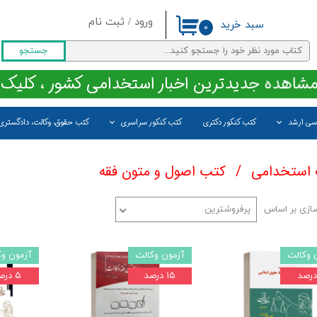
ورود
/
ثبت نام
سبد خرید
۰
حساب کاربری من
جستجو
تغییر گذر واژه
مشاهده جدیدترین اخبار استخدامی کشور ، کلیک 
سفارشات
اسی ارشد
کتب کنکور دکتری
کتب کنکور سراسری
کتب حقوق، وکالت، دادگستری
خروج از حساب کاربری
 استخدامی
کتب اصول و متون فقه
ازی بر اساس
پرفروشترین
 وکالت
آزمون وکالت
آزمون وک
۱۵ درصد
۵ درصد