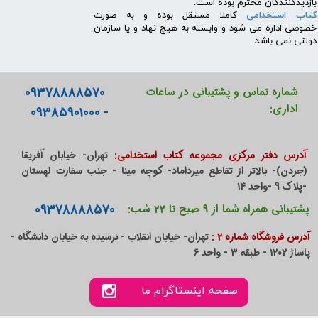
بازدیدکنندگان محترم بوده است.
کتاب استخدامی
کاملا مستقل بوده و به صورت
خصوصی اداره می شود و وابسته به هیچ نهاد و یا سازمان
دولتی نمی باشد.
09378888570
شماره تماس و پشتیبانی در ساعات
اداری:
- 09385901000
آدرس دفتر مرکزی مجموعه کتاب استخدامی:
تهران- خیابان آفریقا
(جردن)- بالاتر از تقاطع میرداماد- کوچه مینا - جنب سفارت لهستان
-پلاک 9 -واحد 14
09378888570
پشتیبانی همراه شما از 9 صبح تا 22 شب:
آدرس فروشگاه شماره 2 :
تهران- خیابان انقلاب - نرسیده به خیابان دانشگاه -
پاساژ 1202 - طبقه 3 - واحد 6
صفحه اینستاگرام ما