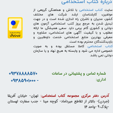
درباره کتاب استخدامی
​سایت
کتاب استخدامی
با تلاش و هماهنگی گروهی از
مولفین، کارشناسان ارشد شرکت های مختلف
کشور، مدیران و ناشران راه اندازی شده است و در جهت
تبدیل شدن به مرجع بروز کتب استخدامی آزمون های
دولتی و کشوری گام برمی دارد. سعی همیشگی ما ارائه
مطلوب و با کیفیت آگهی های استخدامی، مشاوره و
معرفی بهترین منابع استخدامی خدمت داوطلبین و
بازدیدکنندگان محترم بوده است.
کتاب استخدامی
کاملا مستقل بوده و به صورت
خصوصی اداره می شود و وابسته به هیچ نهاد و یا سازمان
دولتی نمی باشد.
09378888570
شماره تماس و پشتیبانی در ساعات
اداری:
- 09385901000
آدرس دفتر مرکزی مجموعه کتاب استخدامی:
تهران- خیابان آفریقا
(جردن)- بالاتر از تقاطع میرداماد- کوچه مینا - جنب سفارت لهستان
-پلاک 9 -واحد 14