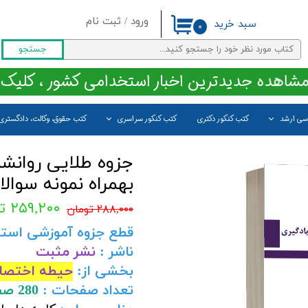
ورود
/
ثبت نام
سبد خرید
۰
حساب کاربری من
جستجو
تغییر گذر واژه
مشاهده جدیدترین اخبار استخدامی کشور ، کلیک 
سفارشات
اسی ارشد
کتب کنکور دکتری
کتب کنکور سراسری
کتب حقوق، وکالت، دادگستری
خروج از حساب کاربری
جزوه طلایی روانشن
بهمراه نمونه سوال
۲۵۹,۲۰۰ تومان
۲۸۸,۰۰۰ تومان
قطع جزوه آموزشی است
ناشر :
نشر مثبت
بخشی از:
حیطه اختصا
تعداد صفحات :
280 صفحه