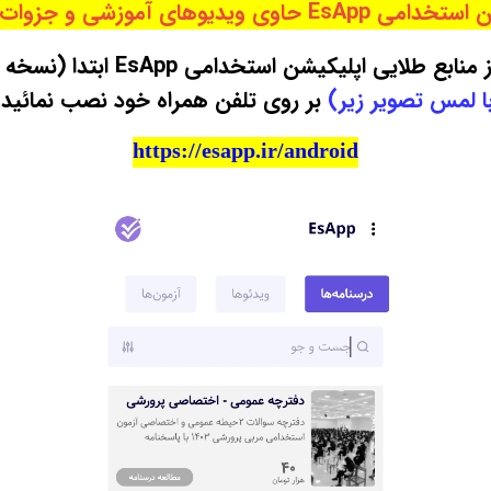
 حاوی ویدیوهای آموزشی و جزوات طلایی :
طلایی اپلیکیشن استخدامی EsApp ابتدا (نسخه اندورید) آن را
ا لمس تصویر زیر)
بر روی تلفن همراه خود نصب نمائید 
https://esapp.ir/android