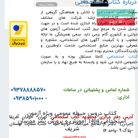
درباره کتاب استخدامی
​سایت
کتاب استخدامی
با تلاش و هماهنگی گروهی از
براساس منابع 1402
مولفین، کارشناسان ارشد شرکت های مختلف
۱۵ درصد
کشور، مدیران و ناشران راه اندازی شده است و در جهت
تبدیل شدن به مرجع بروز کتب استخدامی آزمون های
دولتی و کشوری گام برمی دارد. سعی همیشگی ما ارائه
مطلوب و با کیفیت آگهی های استخدامی، مشاوره و
معرفی بهترین منابع استخدامی خدمت داوطلبین و
بازدیدکنندگان محترم بوده است.
کتاب استخدامی
کاملا مستقل بوده و به صورت
خصوصی اداره می شود و وابسته به هیچ نهاد و یا سازمان
دولتی نمی باشد.
09378888570
شماره تماس و پشتیبانی در ساعات
اداری:
- 09385901000
کتاب دروس حیطه عمومی ویژه آزمون
آدرس دفتر مرکزی مجموعه کتاب استخدامی:
تهران- خیابان آفریقا
استخدامی 1404 آموزش و پرورش نشر مدرسان
(جردن)- بالاتر از تقاطع میرداماد- کوچه مینا - جنب سفارت لهستان
شریف
-پلاک 9 -واحد 14
۱,۲۴۰,۰۰۰ تومان