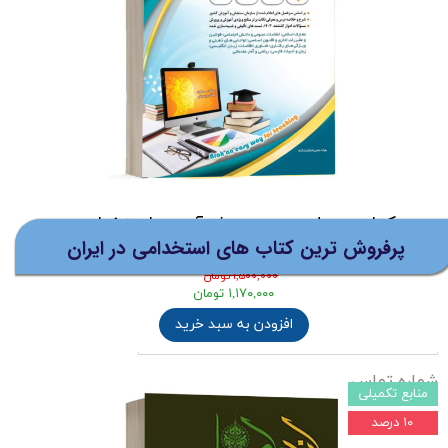
ویژگی های فلش کارت
آموزشی اپ
استخدامی
:
- آموزش نکته به نکته کلیه نکات مبانی نطری
تحول بنیادین در تعلیم و تربیت
( گردآوری شده توسط خانم فروزان مسلمی )
- حل و بررسی سوالات تست محور ویژه آزمون
استخدامی آموزش و پرورش و آزمون جهاد
کتاب حیطه عمومی ویژه آزمون استخدامی
دانشگاهی
پرفروش ترین کتاب های استخدامی در ایران
آموزش و پرورش 1405 نشر آراه
۱,۵۰۰,۰۰۰ تومان
۱,۱۷۰,۰۰۰ تومان
نام و نام خانوادگی
افزودن به سبد خرید
شماره تماس
منابع تکمیلی
۱۰ درصد