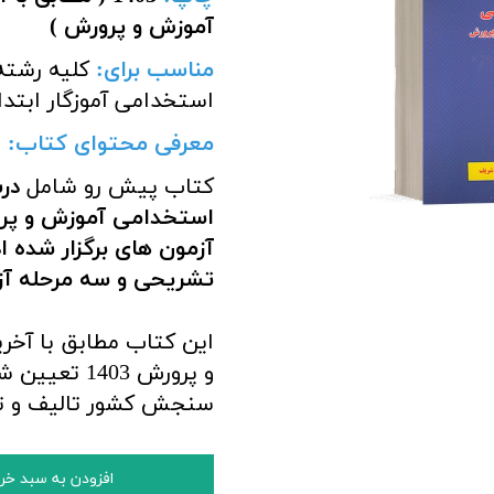
آموزش و پرورش )
مناسب برای
:
کلیه رشته
استخدامی آموزگار ابتد
معرفی محتوای کتاب:
کتاب پیش رو شامل
در
استخدامی آموزش و پرور
آزمون های برگزار شده 
تشریحی و سه مرحله آ
این کتاب مطابق با آخ
و پرورش 403
سنجش کشور تالیف و ت
افزودن به سبد خر