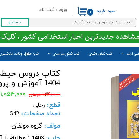
ورود
/
ثبت نام
سبد خرید
۰
حساب کاربری من
جستجو
تغییر گذر واژه
مشاهده جدیدترین اخبار استخدامی کشور ، کلیک 
سفارشات
اسی ارشد
کتب کنکور دکتری
کتب کنکور سراسری
کتب حقوق، وکالت، دادگستری
خروج از حساب کاربری
کتاب دروس حیطه 
1404 آموزش و پرورش نشر مدرسان شریف
۱,۰۵۴,۰۰۰ تومان
۱,۲۴۰,۰۰۰ تومان
قطع
:
رحلی
تعداد صفحات
:
542
مولف:
گروه مولفان
چاپ: