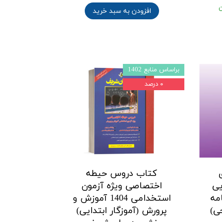
افزودن به سبد خرید
براساس منابع 1402
۰ درصد
کتاب دروس حیطه
یی
اختصاصی ویژه آزمون
مه
استخدامی 1404 آموزش و
ی)
پرورش (آموزگار ابتدایی)