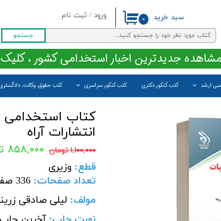
ورود
/
ثبت نام
سبد خرید
۰
حساب کاربری من
جستجو
تغییر گذر واژه
مشاهده جدیدترین اخبار استخدامی کشور ، کلیک 
سفارشات
اسی ارشد
کتب کنکور دکتری
کتب کنکور سراسری
کتب حقوق، وکالت، دادگستری
خروج از حساب کاربری
انتشارات آراه
۸۵۸,۰۰۰ تومان
۱,۱۰۰,۰۰۰ تومان
قطع
:
وزیری
تعداد صفحات
:
336 صفحه
مولف:
لیلی صادقی زرین
نوبت چاپ:
آخرین چاپ 