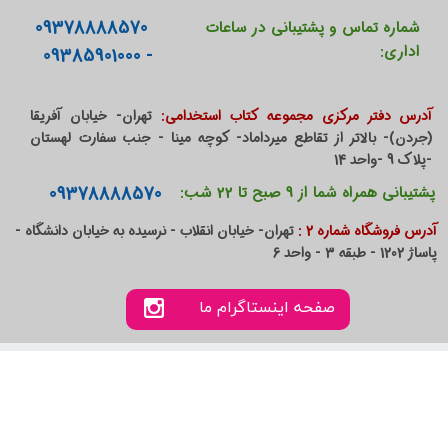
09378888570
شماره تماس و پشتیبانی در ساعات
اداری:
- 09385901000
آدرس دفتر مرکزی مجموعه کتاب استخدامی:
تهران- خیابان آفریقا
(جردن)- بالاتر از تقاطع میرداماد- کوچه مینا - جنب سفارت لهستان
-پلاک 9 -واحد 14
09378888570
پشتیبانی همراه شما از 9 صبح تا 22 شب:
آدرس فروشگاه شماره 2 :
تهران- خیابان انقلاب - نرسیده به خیابان دانشگاه -
پاساژ 1202 - طبقه 3 - واحد 6
صفحه اینستاگرام ما