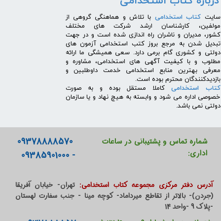
درباره کتاب استخدامی
​سایت
کتاب استخدامی
با تلاش و هماهنگی گروهی از
مولفین، کارشناسان ارشد شرکت های مختلف
کشور، مدیران و ناشران راه اندازی شده است و در جهت
تبدیل شدن به مرجع بروز کتب استخدامی آزمون های
دولتی و کشوری گام برمی دارد. سعی همیشگی ما ارائه
مطلوب و با کیفیت آگهی های استخدامی، مشاوره و
معرفی بهترین منابع استخدامی خدمت داوطلبین و
بازدیدکنندگان محترم بوده است.
کتاب استخدامی
کاملا مستقل بوده و به صورت
خصوصی اداره می شود و وابسته به هیچ نهاد و یا سازمان
دولتی نمی باشد.
09378888570
شماره تماس و پشتیبانی در ساعات
اداری:
- 09385901000
آدرس دفتر مرکزی مجموعه کتاب استخدامی:
تهران- خیابان آفریقا
(جردن)- بالاتر از تقاطع میرداماد- کوچه مینا - جنب سفارت لهستان
-پلاک 9 -واحد 14