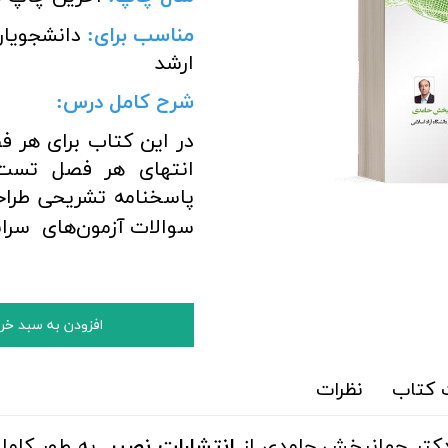
مناسب برای
:
دانشجویان
ارشد
شرح کامل درس:
در
این کتاب برای هر 
انتهای هر فصل تست 
پاسخنامه تشریحی طرا
سوالات آزمون‌های سراس
افزودن به سبد خر
کتاب
نظرات
دکتر جهانبخش حامدی از
انتشارات نصیر
به طور کامل