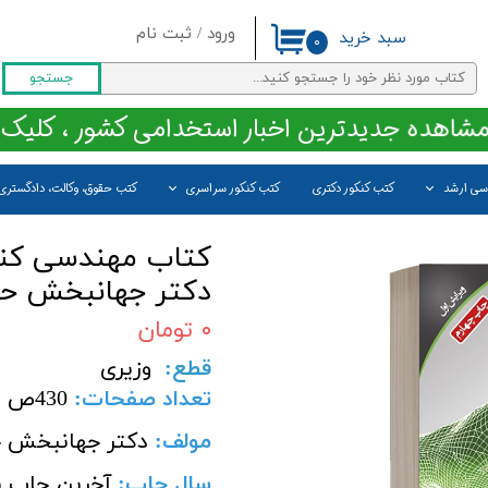
ورود
/
ثبت نام
سبد خرید
۰
حساب کاربری من
جستجو
تغییر گذر واژه
مشاهده جدیدترین اخبار استخدامی کشور ، کلیک 
سفارشات
اسی ارشد
کتب کنکور دکتری
کتب کنکور سراسری
کتب حقوق، وکالت، دادگستری
خروج از حساب کاربری
کتاب مهندسی کنتر
دکتر جهانبخش ح
۰ تومان
قطع
:
وزیری
تعداد صفحات
:
430
ص
مولف:
دکتر جهانبخش ح
سال چاپ
:
آخرین چاپ ن