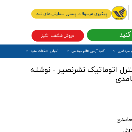
پیگیری مرسولات پستی سفارش های شما
کنید
فروش شگفت انگیز
، سردفتری
کتب آزمون نظام مهندسی
اخبار و اطلاعات مفید
آیتم جدید
ل اتوماتیک نشرنصیر - نوشته
امدی
امدی
اشر