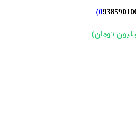
)
0
93859010