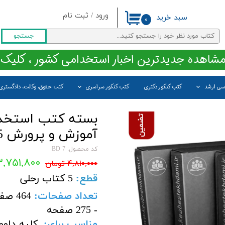
ورود
/
ثبت نام
سبد خرید
۰
حساب کاربری من
جستجو
تغییر گذر واژه
مشاهده جدیدترین اخبار استخدامی کشور ، کلیک 
سفارشات
اسی ارشد
کتب کنکور دکتری
کتب کنکور سراسری
کتب حقوق، وکالت، دادگستری
خروج از حساب کاربری
بسته کتب استخدا
آموزش و پرورش 1405 نشر چهارخونه
کد محصول: BD 7
۳,۷۵۱,۸۰۰ توما
۴,۸۱۰,۰۰۰ تومان
قطع:
5 کتاب رحلی
تعداد صفحات:
- 275 صفحه
مناسب برای:
کلیه داوطل