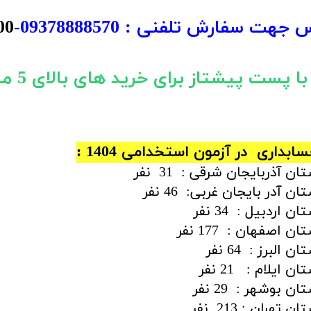
س جهت سفارش تلفنی :
09378888570
-
00
پست پیشتاز برای خرید های بالای 5 میلیون تومان)
اری در آزمون استخدامی 1404 :
ذربایجان شرقی : 31 نفر
در بایجان غربی: 46 نفر
ردبیل : 34 نفر
صفهان : 177 نفر
برز : 64 نفر
یلام : 21 نفر
وشهر : 29 نفر
ان : 213 نفر