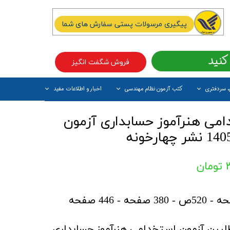
پیگیری مرسولات پستی سفارش های شما
کنید
فروش شگفت انگیز
، سردفتری
کتب آزمون نظام مهندسی
اخبار و اطلاعات مفید
آیتم جدید
می هنرآموز حسابداری آزمون
ن
464 صفحه - 520ص - 380 صفحه - 446 صفحه
بین آزمون استخدامی هنرآموز حسابداری