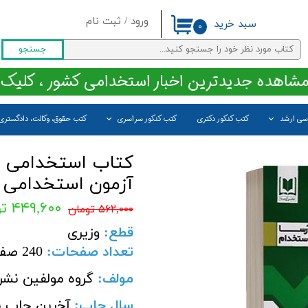
ورود
/
ثبت نام
سبد خرید
۰
حساب کاربری من
جستجو
تغییر گذر واژه
مشاهده جدیدترین اخبار استخدامی کشور ، کلیک 
سفارشات
اسی ارشد
کتب کنکور دکتری
کتب کنکور سراسری
کتب حقوق، وکالت، دادگستری
خروج از حساب کاربری
کتاب استخدامی زب
آزمون استخدامی ا
۴۴۹,۶۰۰ تومان
۵۶۲,۰۰۰ تومان
قطع
:
وزیری
تعداد صفحات:
240 صفحه
مولف:
گروه مولفین نشر 
سال چاپ:
آخرین چاپ ن