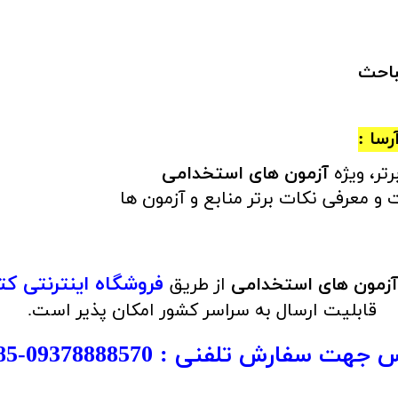
باحث
رسا :
ر، ویژه
آزمون های استخدامی
و معرفی نکات برتر منابع و آزمون ها
فروشگاه اینترنتی ک
ه آزمون های استخدامی
از طریق
قابلیت ارسال به سراسر کشور امکان پذیر است.
اس جهت سفارش تلفنی :
09378888570
-
85