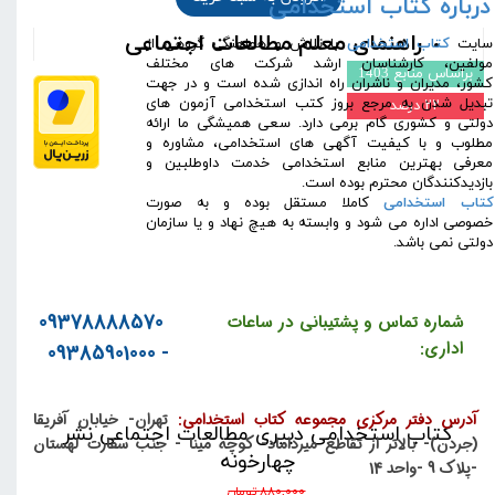
درباره کتاب استخدامی
راهنمای معلم جغرافیای ایران
راهنمای معلم مطالعات اجتماعی
​سایت
کتاب استخدامی
با تلاش و هماهنگی گروهی از
مولفین، کارشناسان ارشد شرکت های مختلف
راهنمای معلم مطالعات اجتماعی پایه
براساس منابع 1403
کشور، مدیران و ناشران راه اندازی شده است و در جهت
هفتم
تبدیل شدن به مرجع بروز کتب استخدامی آزمون های
۲۲ درصد
دولتی و کشوری گام برمی دارد. سعی همیشگی ما ارائه
مبانی و نظریه های جامعه شناسی
مطلوب و با کیفیت آگهی های استخدامی، مشاوره و
مفاهیم و حوزه های جامعه شناسی
معرفی بهترین منابع استخدامی خدمت داوطلبین و
بازدیدکنندگان محترم بوده است.
راهنمای معلم تاریخ (2)
کتاب استخدامی
کاملا مستقل بوده و به صورت
خصوصی اداره می شود و وابسته به هیچ نهاد و یا سازمان
راهنمای معلم تاریخ (3) ایران و جهان
دولتی نمی باشد.
معاصر
جهاد تبیین در اندیشه آیت الله خامنه
ای
09378888570
شماره تماس و پشتیبانی در ساعات
اداری:
روش نظام مند تحلیل سیاسی آیت الله
- 09385901000
خامنه ای
سوالات ادوار گذشته ی آزمون
آدرس دفتر مرکزی مجموعه کتاب استخدامی:
تهران- خیابان آفریقا
کتاب استخدامی دبیری مطالعات اجتماعی نشر
استخدامی دبیر مطالعات اجتماعی
(جردن)- بالاتر از تقاطع میرداماد- کوچه مینا - جنب سفارت لهستان
چهارخونه
-پلاک 9 -واحد 14
سوالات تالیفی و شبیه سازی شده ی
۸۸۰,۰۰۰ تومان