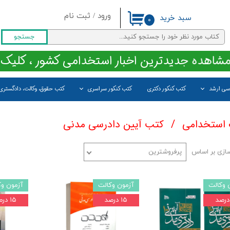
ورود
/
ثبت نام
سبد خرید
۰
حساب کاربری من
جستجو
تغییر گذر واژه
مشاهده جدیدترین اخبار استخدامی کشور ، کلیک 
سفارشات
اسی ارشد
کتب کنکور دکتری
کتب کنکور سراسری
کتب حقوق، وکالت، دادگستری
خروج از حساب کاربری
 استخدامی
کتب آیین دادرسی مدنی
ازی بر اساس
پرفروشترین
 وکالت
آزمون وکالت
آزمون وک
۱۵ درصد
۱۵ درصد