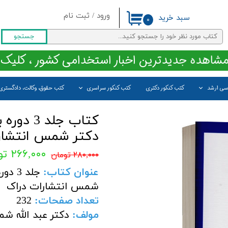
ورود
/
ثبت نام
سبد خرید
۰
حساب کاربری من
جستجو
تغییر گذر واژه
مشاهده جدیدترین اخبار استخدامی کشور ، کلیک 
سفارشات
اسی ارشد
کتب کنکور دکتری
کتب کنکور سراسری
کتب حقوق، وکالت، دادگستری
خروج از حساب کاربری
کتاب جلد
دکتر شمس انتشار
۲۶۶,۰۰۰ تومان
۲۸۰,۰۰۰ تومان
عنوان کتاب:
جلد 3
شمس انتشارات دراک
تعداد صفحات
:
232
مولف
:
دکتر عبد الله ش