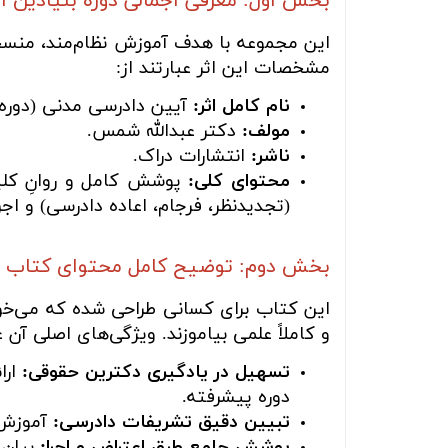
بخش اول: معرفی اجمالی دوره بنیادین
این مجموعه با هدف آموزش نظام‌مند، منسج
مشخصات این اثر عبارتند از:
نام کامل اثر:
آیین دادرسی مدنی (دوره 
مولف:
دکتر عبدالله شمس.
ناشر:
انتشارات دراک.
محتوای کلی:
پوشش کامل و روانِ کلیا
(تجدیدنظر، فرجام، اعاده دادرسی) و اج
بخش دوم: توضیح کامل محتوای کتاب
این کتاب برای کسانی طراحی شده که می‌خواه
و کاملاً علمی بیاموزند. ویژگی‌های اصلی آن عب
تسهیل در یادگیری دکترین حقوقی:
ارا
دوره پیشرفته.
تبیین دقیق تشریفات دادرسی:
آموزش گ
پوشش جامع طرق اعتراض و اجرا:
بیان 