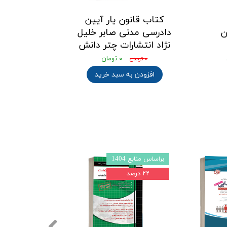
کتاب قانون یار آیین
ن
دادرسی مدنی صابر خلیل
نژاد انتشارات چتر دانش
۰ تومان
۰ تومان
افزودن به سبد خرید
براساس منابع 1404
براساس منابع 1403l4
۲۲ درصد
۲۲ درصد