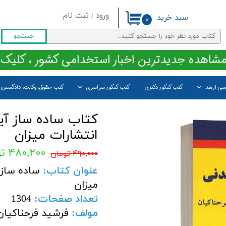
ورود
/
ثبت نام
سبد خرید
۰
حساب کاربری من
جستجو
تغییر گذر واژه
مشاهده جدیدترین اخبار استخدامی کشور ، کلیک 
سفارشات
اسی ارشد
کتب کنکور دکتری
کتب کنکور سراسری
کتب حقوق، وکالت، دادگستری
خروج از حساب کاربری
کتاب ساده ساز آی
انتشارات میزان
۴۸۰,۲۰۰ تومان
۴۹۰,۰۰۰ تومان
عنوان کتاب:
ساده ساز 
میزان
تعداد صفحات
:
1304
مولف
:
فرشید فرحناکیان