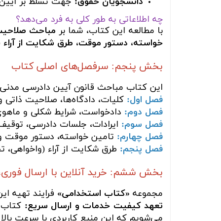
دانشجویان حقوق:
جهت تسلط بر آیین د
چه اطلاعاتی به طور کلی به فرد می‌دهد؟
با مطالعه این کتاب، شما بر
مباحث صلاحیت 
خواسته، دستور موقت، طرق شکایت از آراء (و
بخش پنجم: سرفصل‌های اصلی کتاب
این کتاب مباحث قانون آیین دادرسی مدنی 
فصل اول:
کلیات، دادگاه‌ها، صلاحیت ذاتی 
فصل دوم:
دادخواست، شرایط شکلی و ماهوی 
فصل سوم:
ایرادات، جلسات دادرسی، توقیف،
فصل چهارم:
تامین خواسته، دستور موقت و 
فصل پنجم:
طرق شکایت از آراء (واخواهی، ت
بخش ششم: خرید آنلاین با ارسال فوری،
مجموعه
«کتاب استخدامی»
فرایند تهیه ای
تعهد کیفیت خدمات و ارسال سریع:
کتاب ش
می‌شویم که این منبع کاربردی با سرعت بالا