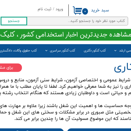
/
ورود
ثبت نام
سبد خرید
۰
حساب کاربری من
جستجو
تغییر گذر واژه
مشاهده جدیدترین اخبار استخدامی کشور ، کلیک 
سفارشات
اسی ارشد
کتب کنکور دکتری
کتب کنکور سراسری
کتب حقوق، وکالت، دادگستری
خروج از حساب کاربری
اری
برای مش
 شرایط عمومی و اختصاصی آزمون، شرایط سنی آزمون، منابع و د
را نیز به شما معرفی خواهیم کرد. لطفا تا پایان مطلب با ما همراه
 و حیاتی است و داوطلبان زیادی هستند که هنگام انتخاب رشته با
متوجه حساسیت ها و اهمیت این شغل باشند زیرا علاوه بر مهارت ه
صیتی مثل صبوری در برابر مشکلات و سختی های این شغل و حمایت ع
اسند که این موضوع مسولیت آن ها را چندین برابر می کند.