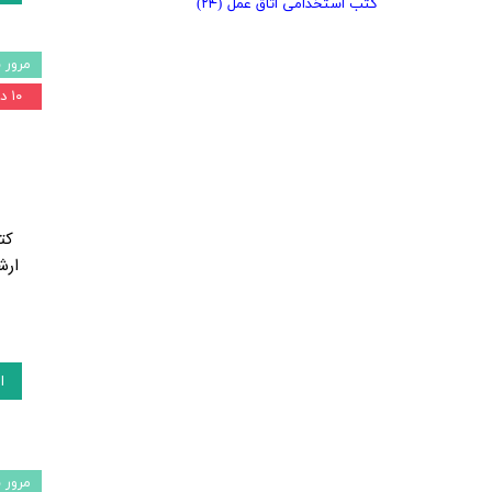
کتب استخدامی اتاق عمل
(۲۴)
مرور 
۱۰ درصد
کت
ا
مرور 