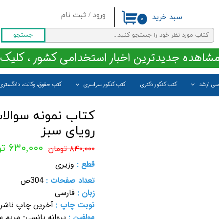
ورود
/
ثبت نام
سبد خرید
۰
حساب کاربری من
جستجو
تغییر گذر واژه
مشاهده جدیدترین اخبار استخدامی کشور ، کلیک 
سفارشات
اسی ارشد
کتب کنکور دکتری
کتب کنکور سراسری
کتب حقوق، وکالت، دادگستری
خروج از حساب کاربری
کتاب نمونه سوالا
رویای سبز
۶۳۰,۰۰۰ تومان
۸۴۰,۰۰۰ تومان
قطع :
وزیری
تعداد صفحات :
304ص
زبان :
فارسی
نوبت چاپ :
آخرین چاپ ناشر
مولفین :
پروانه یانسی- مریم 