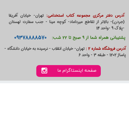
آدرس دفتر مرکزی مجموعه کتاب استخدامی:
تهران- خیابان آفریقا
(جردن)- بالاتر از تقاطع میرداماد- کوچه مینا - جنب سفارت لهستان
-پلاک 9 -واحد 14
09378888570
پشتیبانی همراه شما از 9 صبح تا 22 شب:
آدرس فروشگاه شماره 2 :
تهران- خیابان انقلاب - نرسیده به خیابان دانشگاه -
پاساژ 1202 - طبقه 3 - واحد 6
صفحه اینستاگرام ما