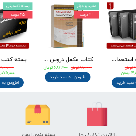
مفید و موثر
بسته تضمینی
۲۲ درصد
۲۵ درصد
بسته کتب استخدامی دبیری علوم تجربی - شیمی آزمون آموزش و پرورش 1405
کتاب مکمل دروس حیطه عمومی ویژه آزمون استخدامی آموزش و پرورش 1405 نشر چهارخونه
۶۸۶,۴۰۰ تومان
ان
۸۸۰,۰۰۰ تومان
۴,۱۰۰,۰۰۰ تومان
ومان
۳,۰۷۵,۰۰۰ توم
افزودن به سبد خرید
 سبد خرید
افزودن به 
بسته بندی ایمن
بالاترین تخفیف ها