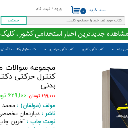
ورود
/
ثبت نام
سبد خرید
۰
حساب کاربری من
جستجو
تغییر گذر واژه
مشاهده جدیدترین اخبار استخدامی کشور ، کلیک 
سفارشات
اسی ارشد
کتب کنکور دکتری
کتب کنکور سراسری
کتب حقوق، وکالت، دادگستری
خروج از حساب کاربری
مجموعه سوالات می
کنترل حرکتی دکت
بدنی
۶۲۹,۱۰۰ تومان
۶۹۹,۰۰۰ تومان
مولف (مولفان) :
محمد ر
ناشر :
دپارتمان تخصصی
نوبت چاپ :
آخرین چاپ