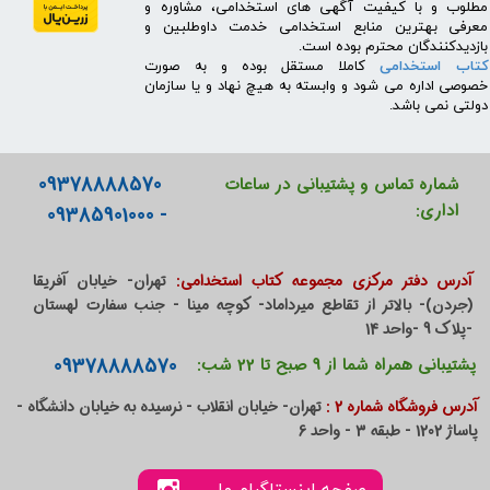
مطلوب و با کیفیت آگهی های استخدامی، مشاوره و
معرفی بهترین منابع استخدامی خدمت داوطلبین و
بازدیدکنندگان محترم بوده است.
کتاب استخدامی
کاملا مستقل بوده و به صورت
خصوصی اداره می شود و وابسته به هیچ نهاد و یا سازمان
دولتی نمی باشد.
09378888570
شماره تماس و پشتیبانی در ساعات
اداری:
- 09385901000
آدرس دفتر مرکزی مجموعه کتاب استخدامی:
تهران- خیابان آفریقا
(جردن)- بالاتر از تقاطع میرداماد- کوچه مینا - جنب سفارت لهستان
-پلاک 9 -واحد 14
09378888570
پشتیبانی همراه شما از 9 صبح تا 22 شب:
آدرس فروشگاه شماره 2 :
تهران- خیابان انقلاب - نرسیده به خیابان دانشگاه -
پاساژ 1202 - طبقه 3 - واحد 6