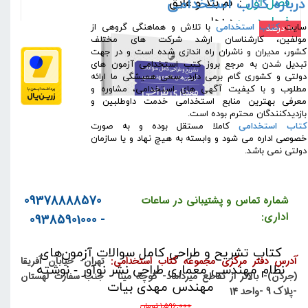
فصل اول
: نم‌ بند و عایق
درباره کتاب استخدامی
فصل دوم :
درزها
​سایت
کتاب استخدامی
با تلاش و هماهنگی گروهی از
۱۰ درصد
فصل سوم :
دیوار
مولفین، کارشناسان ارشد شرکت های مختلف
کشور، مدیران و ناشران راه اندازی شده است و در جهت
فصل چهارم :
درب و پنجره
تبدیل شدن به مرجع بروز کتب استخدامی آزمون های
فصل پنجم :
كف‌سازی
دولتی و کشوری گام برمی دارد. سعی همیشگی ما ارائه
مطلوب و با کیفیت آگهی های استخدامی، مشاوره و
فصل ششم :
كاشی و سرامیك
معرفی بهترین منابع استخدامی خدمت داوطلبین و
بازدیدکنندگان محترم بوده است.
فصل هفتم :
سقف كاذب
کتاب استخدامی
کاملا مستقل بوده و به صورت
فصل هشتم :
سقف و سقف شیب‌دار
خصوصی اداره می شود و وابسته به هیچ نهاد و یا سازمان
دولتی نمی باشد.
فصل نهم :
پوشش كف و پله
فصل دهم :
سرویس‌های بهداشتی
فصل یازدهم :
نما
09378888570
شماره تماس و پشتیبانی در ساعات
فصل دوازدهم :
محوطه
اداری:
- 09385901000
فصل سیزدهم :
دیتیل‌های متفرقه
فصل چهاردهم :
سؤالات آزمون ورود به حرفه مهندسان
کتاب تشریح و طراحی کامل سوالات آزمون‌های
آدرس دفتر مرکزی مجموعه کتاب استخدامی:
تهران- خیابان آفریقا
نظام مهندسی معماری طراحی نشر نوآور - نوشته
معماری (جزئیات اجرائی ساختمان) به همراه پاسخنامه
(جردن)- بالاتر از تقاطع میرداماد- کوچه مینا - جنب سفارت لهستان
مهندس مهدی بیات
کاملا تشریحی
-پلاک 9 -واحد 14
۱,۵۹۶,۰۰۰ تومان