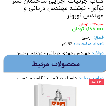
کتاب جزئیات اجرایی ساختمان نشر
نوآور - نوشته مهندس دریانی و
مهندس نوبهار
۱,۳۲۰,۰۰۰ تومان
۱,۱۸۸,۰۰۰ تومان
قطع
:
رحلی
تعداد صفحات
:
252
ص
مولف:
مهندس مهدی دریانی - مهندس حسن
نوبهار
​محصولات مرتبط
سال چاپ
:
آخرین چاپ ناشر
مناسب برای
:
داوطلبان آزمون نظام مهندسی
۱۰ درصد
رشته معماری گرایش های نظارت ، اجرا و طراحی
شرح کامل درس:
این کتاب شامل پاسخنامه کاملا تشریحی آزمون‌