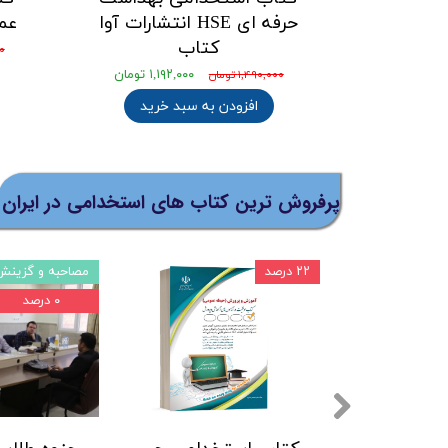
حرفه ای HSE انتشارات آوا
عم
کتاب
۰۰
۱,۱۹۲,۰۰۰ تومان
۱,۴۹۰,۰۰۰ تومان
افزودن به سبد خرید
پرفروش ترین کتاب های استخدامی در ایران
مهارتهای هفتگانه
براساس منابع 1403
۱۵ درصد
۲۰ درصد