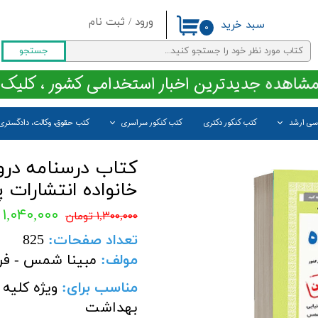
ورود
/
ثبت نام
سبد خرید
۰
حساب کاربری من
جستجو
تغییر گذر واژه
مشاهده جدیدترین اخبار استخدامی کشور ، کلیک 
سفارشات
اسی ارشد
کتب کنکور دکتری
کتب کنکور سراسری
کتب حقوق، وکالت، دادگستری
خروج از حساب کاربری
کتاب درسنامه در
خانواده انتشارات
۱,۰۴۰,۰۰۰ تومان
۱,۳۰۰,۰۰۰ تومان
تعداد صفحات
:
825
مولف:
مبینا شمس - فری
مناسب برای
:
ویژه کلیه
بهداشت