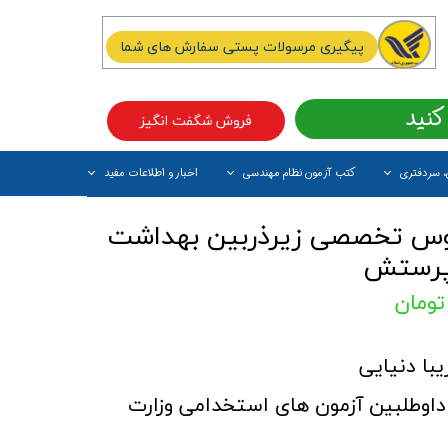
پیگیری مرسولات پستی سفارش های شما
کنید
فروش شگفت انگیز
، سردفتری
کتب آزمون نظام مهندسی
اخبار و اطلاعات مفید
آیتم جدید
وس تخصصی زیرذربین بهداشت
 پرستش
با دنیایی
 داوطلبین آزمون های استخدامی وزارت