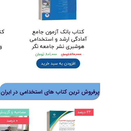
کتاب بانک آزمون جامع
کت
آمادگی ارشد و استخدامی
و
هوشبری نشر جامعه نگر
وز
۸۰۱,۰۰۰ تومان
۸۹۰,۰۰۰ تومان
افزودن به سبد خرید
پرفروش ترین کتاب های استخدامی در ایران
براساس منابع 1403
درس و تست
۲۰ درصد
۰ درصد