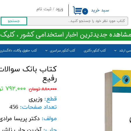
ورود
/
ثبت نام
سبد خرید
۰
حساب کاربری من
جستجو
تغییر گذر واژه
مشاهده جدیدترین اخبار استخدامی کشور ، کلیک 
سفارشات
اسی ارشد
کتب کنکور دکتری
کتب کنکور سراسری
کتب حقوق، وکالت، دادگستری
خروج از حساب کاربری
کتاب بانک سوالات
رفیع
۷۹۲,۰۰۰ تومان
۸۸۰,۰۰۰ تومان
قطع
:
وزیری
تعداد صفحات
:
456
مولف:
دکتر پریسا مرادی
چاپ:
آخرین چاپ ناشر