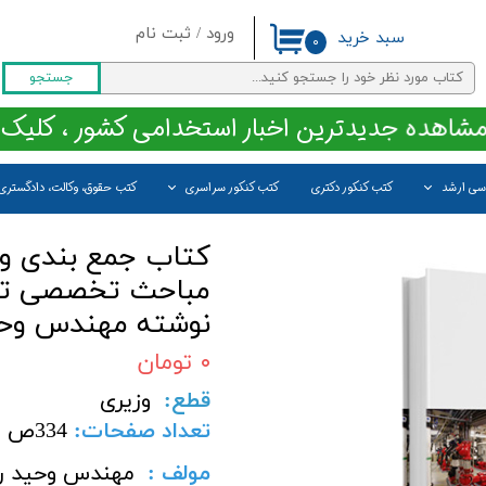
ورود
/
ثبت نام
سبد خرید
۰
حساب کاربری من
جستجو
تغییر گذر واژه
مشاهده جدیدترین اخبار استخدامی کشور ، کلیک 
سفارشات
اسی ارشد
کتب کنکور دکتری
کتب کنکور سراسری
کتب حقوق، وکالت، دادگستری
خروج از حساب کاربری
کتاب جمع بندی و 
مباحث تخصصی تاس
نوشته مهندس وحی
۰ تومان
قطع
:
وزیری
تعداد صفحات
:
334
ص
مولف :
مهندس وحید ر