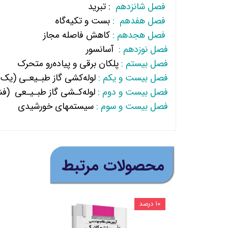
فصل شانزدهم
: تبرید
فصل هفدهم :
بست و تکیه‌گاه
فصل هجدهم :
کاهش فاصله مجاز
فصل نوزدهم :
آسانسور
فصل بیستم :
پلکان برقی و پیاده‌رو متحرک
فصل بیست و یکم :
لوله‌کشی گاز طبـیعـی (یک چ
فصل بیست و دوم :
لوله‌کـشی گاز طبـیـعی (فشار 2 الی 60 پوند بر اینچ
فصل بیست و سوم :
سیستم‎های خورشیدی
​محصولات مرتبط
۱۰ درصد