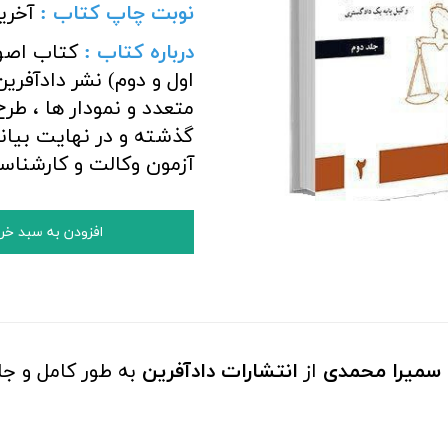
نوبت چاپ کتاب :
آخری
درباره کتاب :
کتاب اصو
اول و دوم) نشر دادآفری
متعدد و نمودار ها ، طر
گذشته و در نهایت بیانی
آزمون وکالت و کارشنا
افزودن به سبد خر
سمیرا محمدی
از
انتشارات دادآفرین
به طور کا
مل و جا