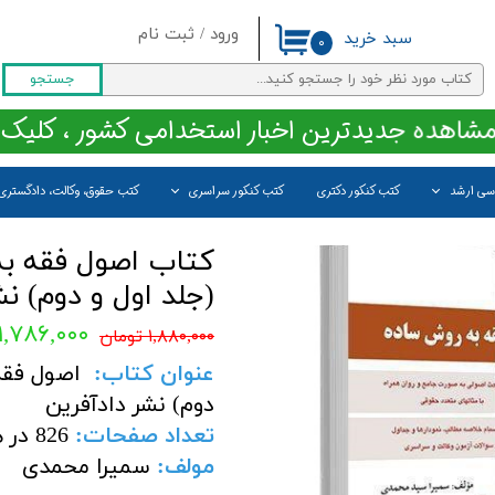
ورود
/
ثبت نام
سبد خرید
۰
حساب کاربری من
جستجو
تغییر گذر واژه
مشاهده جدیدترین اخبار استخدامی کشور ، کلیک 
سفارشات
اسی ارشد
کتب کنکور دکتری
کتب کنکور سراسری
کتب حقوق، وکالت، دادگستری
خروج از حساب کاربری
کتاب اصول فقه ب
(جلد اول و دوم) ن
۱,۷۸۶,۰۰۰ تومان
۱,۸۸۰,۰۰۰ تومان
عنوان کتاب:
اصول فقه 
دوم) نشر دادآفرین
تعداد صفحات
:
826 در هر دو جلد
مولف
:
سمیرا محمدی