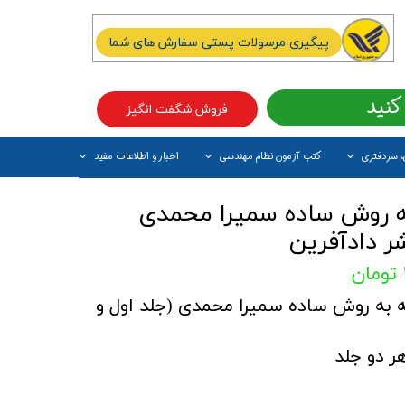
پیگیری مرسولات پستی سفارش های شما
کنید
فروش شگفت انگیز
، سردفتری
کتب آزمون نظام مهندسی
اخبار و اطلاعات مفید
آیتم جدید
ه روش ساده سمیرا محمدی
شر دادآفرین
به روش ساده سمیرا محمدی (جلد اول و