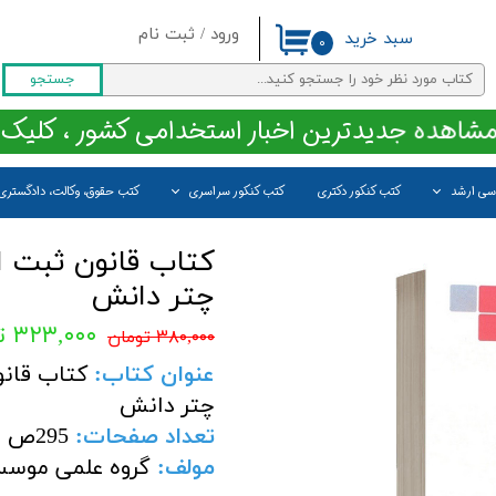
ورود
/
ثبت نام
سبد خرید
۰
حساب کاربری من
جستجو
تغییر گذر واژه
مشاهده جدیدترین اخبار استخدامی کشور ، کلیک 
سفارشات
اسی ارشد
کتب کنکور دکتری
کتب کنکور سراسری
کتب حقوق، وکالت، دادگستری
خروج از حساب کاربری
کتاب قانون ثبت اس
چتر دانش
۳۲۳,۰۰۰ تومان
۳۸۰,۰۰۰ تومان
عنوان کتاب:
کتاب قانو
چتر دانش
تعداد صفحات
:
295ص
مولف
:
گروه علمی موسسه