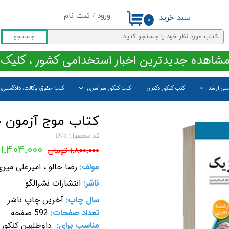
ورود
/
ثبت نام
سبد خرید
۰
حساب کاربری من
جستجو
تغییر گذر واژه
مشاهده جدیدترین اخبار استخدامی کشور ، کلیک 
سفارشات
اسی ارشد
کتب کنکور دکتری
کتب کنکور سراسری
کتب حقوق، وکالت، دادگستری
خروج از حساب کاربری
کتاب موج آزمون ج
کد محصول: D75
۱,۴۰۴,۰۰۰ تومان
۱,۸۰۰,۰۰۰ تومان
مولف:
رضا خالو ، امیرعلی میری
ناشر:
انتشارات نشرالگو
سال چاپ:
آخرین چاپ ناشر
تعداد صفحات:
592 صفحه
مناسب برای:
داوطلبین کنکور