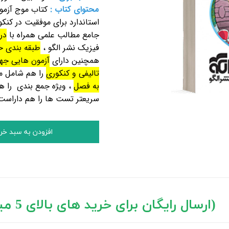
محتوای کتاب :
کتاب موج آزمو
استاندارد برای موفقیت در کن
جامع مطالب علمی همراه با
در
فیزیک نشر الگو ،
طبقه بندی 
همچنین دارای
آزمون هایی جه
تالیفی و کنکوری
را هم شامل م
به فصل
، ویژه جمع بندی
را 
سریعتر تست ها را هم داراست
افزودن به سبد خر
د های بالای 5 میلیون تومان)