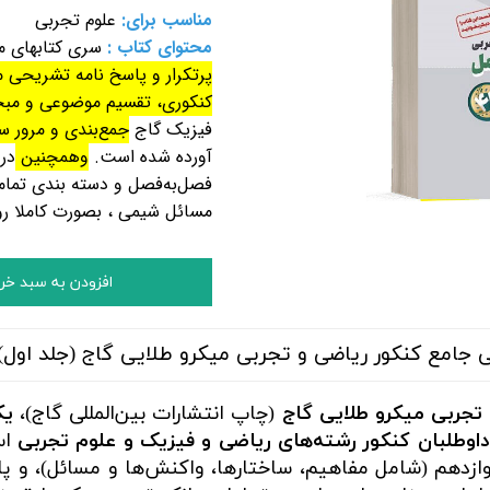
مناسب برای:
علوم تجربی
محتوای کتاب :
سری کتابهای م
پرتکرار و پاسخ نامه تشریحی 
کنکوری، تقسیم موضوعی و مب
فیزیک گاج
جمع‌بندی و مرور س
آورده شده است.
وهمچنین
در
فصل‌به‌فصل و
دسته بندی تمام
مسائل شیمی ، بصورت کاملا ر
افزودن به سبد خر
جامع کنکور ریاضی و تجربی میکرو طلایی گاج (جلد اول) 
تجربی میکرو طلایی گاج
(چاپ انتشارات بین‌المللی گاج)،
یک
 داوطلبان کنکور رشته‌های ریاضی و فیزیک و علوم تجربی
اس
وازدهم (شامل مفاهیم، ساختارها، واکنش‌ها و مسائل)، 