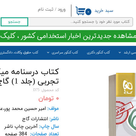
ورود
/
ثبت نام
سبد خرید
۰
حساب کاربری من
جستجو
تغییر گذر واژه
مشاهده جدیدترین اخبار استخدامی کشور ، کلیک 
سفارشات
اسی ارشد
کتب کنکور دکتری
کتب کنکور سراسری
کتب حقوق، وکالت، دادگستری
خروج از حساب کاربری
کتاب درسنامه میک
تجربی (جلد 1) گاج
کد محصول: D75
۰ تومان
مولف:
امیر حسین محمد پور،عل
ناشر:
انتشارات گاج
سال چاپ:
آخرین چاپ ناشر
تعداد صفحات:
384 صفحه