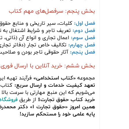
بخش پنجم: سرفصل‌های مهم کتاب
فصل اول:
کلیات، سیر تاریخی و منابع حقوق
فصل دوم:
تعریف تاجر و شرایط اشتغال به ت
فصل سوم:
اعمال تجاری و انواع آن (ذاتی، 
فصل چهارم:
تکالیف خاص تجار (دفاتر تجاری 
فصل پنجم:
آثار حقوقی تاجر بودن و صلاحی
بخش ششم: خرید آنلاین با ارسال فوری،
مجموعه
«کتاب استخدامی»
فرآیند تهیه ای
تعهد کیفیت خدمات و ارسال سریع:
کتاب ش
می‌شویم که این منبع مهارتی با سرعت بالا 
خرید کتاب حقوق تجارت1
از طریق
فروشگاه
همین امروز «حقوق
پایه علمی خود را مستحکم سازید!