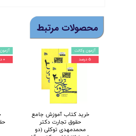
​محصولات مرتبط
آزمون وکالت
آزمون 
۵ درصد
۰ درصد
خرید کتاب آموزش جامع
خ
حقوق تجارت دکتر
حق
محمدمهدی توکلی (دو