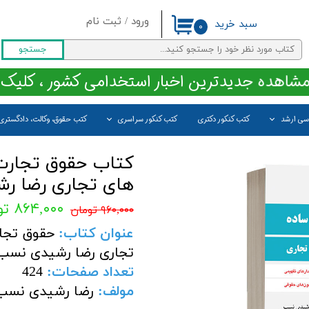
ورود
/
ثبت نام
سبد خرید
۰
حساب کاربری من
جستجو
تغییر گذر واژه
مشاهده جدیدترین اخبار استخدامی کشور ، کلیک 
سفارشات
اسی ارشد
کتب کنکور دکتری
کتب کنکور سراسری
کتب حقوق، وکالت، دادگستری
خروج از حساب کاربری
کتاب حقوق تجارت
های تجاری رضا رش
۸۶۴,۰۰۰ تومان
۹۶۰,۰۰۰ تومان
عنوان کتاب:
حقوق تجا
تجاری رضا رشیدی نسب 
تعداد صفحات
:
424
مولف
:
رضا رشیدی نسب