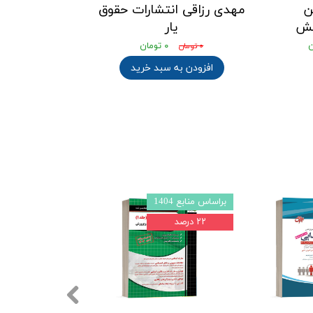
ن
مهدی رزاقی انتشارات حقوق
نش
یار
۰ تومان
۰ تومان
افزودن به سبد خرید
براساس منابع 1404
براساس منابع 1403l4
۲۲ درصد
۲۲ درصد