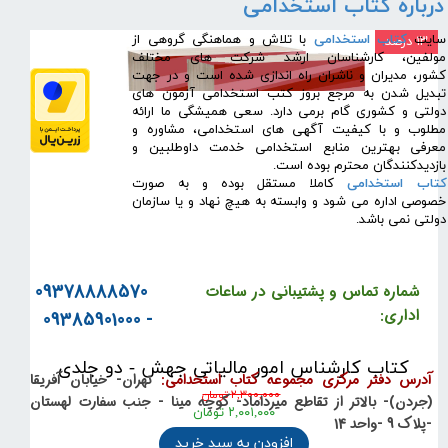
درباره کتاب استخدامی
​سایت
کتاب استخدامی
با تلاش و هماهنگی گروهی از
۱۳ درصد
مولفین، کارشناسان ارشد شرکت های مختلف
کشور، مدیران و ناشران راه اندازی شده است و در جهت
تبدیل شدن به مرجع بروز کتب استخدامی آزمون های
دولتی و کشوری گام برمی دارد. سعی همیشگی ما ارائه
مطلوب و با کیفیت آگهی های استخدامی، مشاوره و
معرفی بهترین منابع استخدامی خدمت داوطلبین و
بازدیدکنندگان محترم بوده است.
کتاب استخدامی
کاملا مستقل بوده و به صورت
خصوصی اداره می شود و وابسته به هیچ نهاد و یا سازمان
دولتی نمی باشد.
09378888570
شماره تماس و پشتیبانی در ساعات
اداری:
- 09385901000
کتاب کارشناس امور مالیاتی جهش - دو جلدی
آدرس دفتر مرکزی مجموعه کتاب استخدامی:
تهران- خیابان آفریقا
۲,۳۰۰,۰۰۰ تومان
(جردن)- بالاتر از تقاطع میرداماد- کوچه مینا - جنب سفارت لهستان
۲,۰۰۱,۰۰۰ تومان
-پلاک 9 -واحد 14
افزودن به سبد خرید