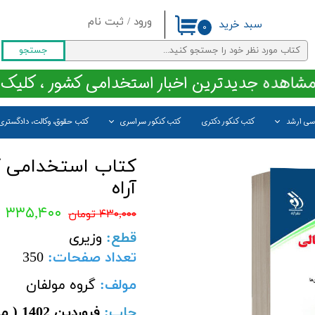
ورود
/
ثبت نام
سبد خرید
۰
حساب کاربری من
جستجو
تغییر گذر واژه
مشاهده جدیدترین اخبار استخدامی کشور ، کلیک 
سفارشات
اسی ارشد
کتب کنکور دکتری
کتب کنکور سراسری
کتب حقوق، وکالت، دادگستری
خروج از حساب کاربری
کتاب استخدامی کا
آراه
۳۳۵,۴۰۰ تومان
۴۳۰,۰۰۰ تومان
قطع
:
وزیری
تعداد صفحات
:
350
مولف:
گروه مولفان
چاپ: