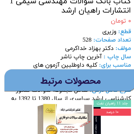
کتاب بانک سوالات مهندسی شیمی 1
انتشارات راهیان ارشد
۰ تومان
قطع:
وزیری
تعداد صفحات:
528
مولف:
دکتر بهزاد خداکرمی
سال چاپ :
آخرین چاپ ناشر
مناسب برای:
کلیه داوطلبین آزمون های
استخدامی وزارت نفت ، پتروشیمی ها ،
​محصولات مرتبط
پالایشگاه و کنکور کارشناسی ارشد
شرح کامل درس:
شامل مجموعه سوالات کنکور
کارشناسی ارشد سراسری از سال 1380 تا 1392 به
جلد 11 راهیان نفت
همراه پاسخنامه می باشد.
۱۰ درصد
افزودن به سبد خرید