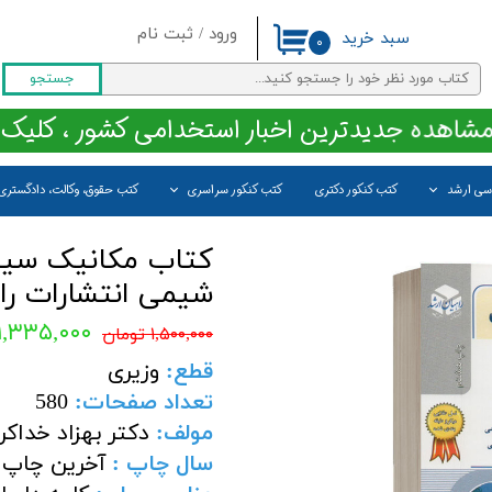
ورود
/
ثبت نام
سبد خرید
۰
حساب کاربری من
جستجو
تغییر گذر واژه
مشاهده جدیدترین اخبار استخدامی کشور ، کلیک 
سفارشات
اسی ارشد
کتب کنکور دکتری
کتب کنکور سراسری
کتب حقوق، وکالت، دادگستری
خروج از حساب کاربری
کتاب مکانیک سیا
شیمی انتشارات را
۱,۳۳۵,۰۰۰ تومان
۱,۵۰۰,۰۰۰ تومان
قطع:
وزیری
تعداد صفحات:
580
مولف:
دکتر بهزاد خداکر
سال چاپ :
آخرین چاپ 