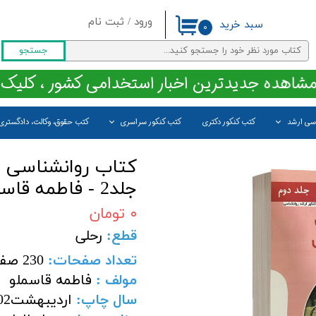
ورود
/
ثبت نام
سبد خرید
۰
حساب کاربری من
جستجو
تغییر گذر واژه
مشاهده جدیدترین اخبار استخدامی کشور ، کلیک 
سفارشات
اسی ارشد
کتب کنکور دکتری
کتب کنکور سراسری
کتب حقوق، وکالت، دادگستری
خروج از حساب کاربری
کتاب روانشناسی و
جلد2 - فاطمه قاسملو - انتشاران روان بوک
۰ تومان
قطع:
رحلی
تعداد صفحات:
230 صفحه
مولف :
فاطمه قاسملو
سال چاپ:
اردیبهشت1402