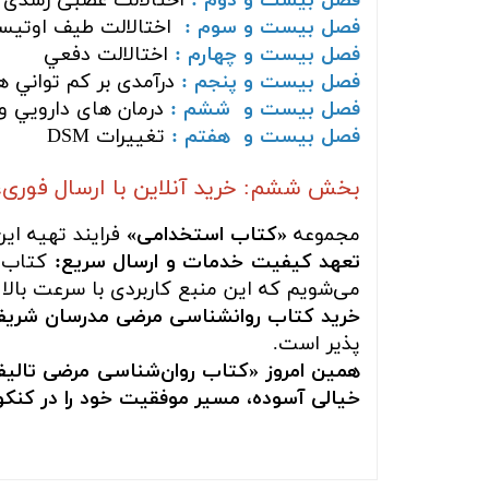
فصل بیست و دوم :
اختالالت عصبی رشدی
فصل بیست و سوم :
اختالالت طيف اوتيس
فصل بیست و چهارم :
اختالالت دفعي
فصل بیست و پنجم :
درآمدی بر کم تواني 
فصل بیست و ششم :
درمان های دارويي و
فصل بیست و هفتم :
تغييرات DSM
بخش ششم: خرید آنلاین با ارسال فوری،
مجموعه
«کتاب استخدامی»
فرایند تهیه ای
تعهد کیفیت خدمات و ارسال سریع:
کتاب ش
می‌شویم که این منبع کاربردی با سرعت بالا 
خرید کتاب روانشناسی مرضی مدرسان شری
پذیر است.
همین امروز «کتاب روان‌شناسی مرضی تالیف
خیالی آسوده، مسیر موفقیت خود را در کنکور