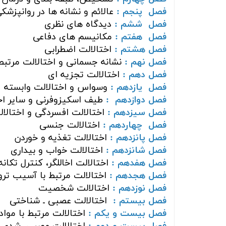
فصل پنجم :
عالائم و نشانه ها در روانپزشک
فصل ششم :
ديدگاه های نظری
فصل هفتم :
مکانيسم های دفاعی
فصل هشتم :
اختالالت اضطرابی
فصل نهم :
نشانه جسمانی و اختالالت مرتبط
فصل دهم :
اختالالت تجزيه ای
فصل یازدهم :
وسواس و اختالالت وابسته
فصل دوازدهم :
طيف اسکيزوفرنی و ساير اخ
فصل سیزدهم :
اختالالت افسردگی و اختالال
فصل چهاردهم :
اختالالت جنسی
فصل پانزدهم :
اختالالت تغذيه و خوردن
فصل شانزدهم :
اختالالت خواب و بيداری
فصل هفدهم :
اختالالت اخاللگر، کنترل تکان
فصل هجدهم :
اختالالت مرتبط با آسيب ترو
فصل نوزدهم :
اختالالت شخصيت
فصل بیستم :
اختالالت عصبی ـ شناختی
فصل بیست و یکم :
اختالالت مرتبط با مواد