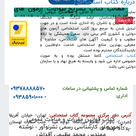
درباره کتاب استخدامی
مطالب کتاب
تشریح سؤالات آزمون های
​سایت
کتاب استخدامی
با تلاش و هماهنگی گروهی از
کارشناسی رسمی دادگستری و قوه قضائیه
مولفین، کارشناسان ارشد شرکت های مختلف
۱۱ درصد
کشور، مدیران و ناشران راه اندازی شده است و در جهت
رشته مهندسی آب
به شرح زیر می باشد:
تبدیل شدن به مرجع بروز کتب استخدامی آزمون های
دولتی و کشوری گام برمی دارد. سعی همیشگی ما ارائه
آزمون های کارشناس رسمی دادگستری مهندسی
مطلوب و با کیفیت آگهی های استخدامی، مشاوره و
معرفی بهترین منابع استخدامی خدمت داوطلبین و
آب به همراه پاسخنامه از سال 1370 تا 1398
بازدیدکنندگان محترم بوده است.
کتاب استخدامی
کاملا مستقل بوده و به صورت
خصوصی اداره می شود و وابسته به هیچ نهاد و یا سازمان
(ارسال رایگان با پست پیشتاز به سراسر
دولتی نمی باشد.
کشور برای خرید های بالای 5 میلیون تومان)
09378888570
شماره تماس و پشتیبانی در ساعات
اداری:
- 09385901000
آدرس دفتر مرکزی مجموعه کتاب استخدامی:
تهران- خیابان آفریقا
کتاب قوانین مقررات و مباحث عمومی
(جردن)- بالاتر از تقاطع میرداماد- کوچه مینا - جنب سفارت لهستان
آزمون‌های کارشناسی رسمی نشرنوآور - نوشته
-پلاک 9 -واحد 14
مهندس محمد عظیمی آقداش