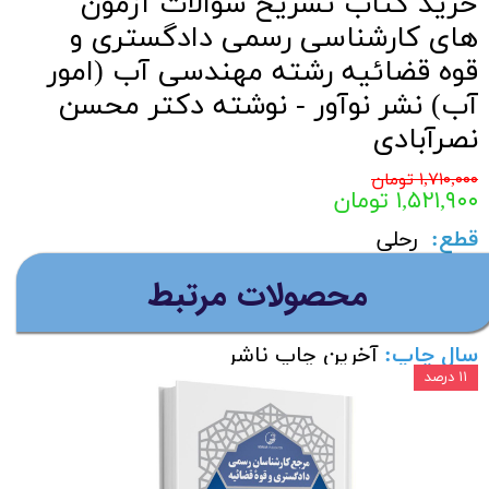
خرید کتاب تشریح سؤالات آزمون
های کارشناسی رسمی دادگستری و
قوه قضائیه رشته مهندسی آب (امور
آب) نشر نوآور - نوشته دکتر محسن
نصرآبادی
۱,۷۱۰,۰۰۰ تومان
۱,۵۲۱,۹۰۰ تومان
قطع
:
رحلی
تعداد صفحات
:
342
ص
​محصولات مرتبط
مولف :
دکتر محسن نصرآبادی
سال چاپ
:
آخرین چاپ ناشر
۱۱ درصد
مناسب برای
:
دواطلبان آزمون های کارشناس
رسمی دادگستری و قوه قضائیه كليه گرايش‌هاي
رشته مهندسي و علوم آب