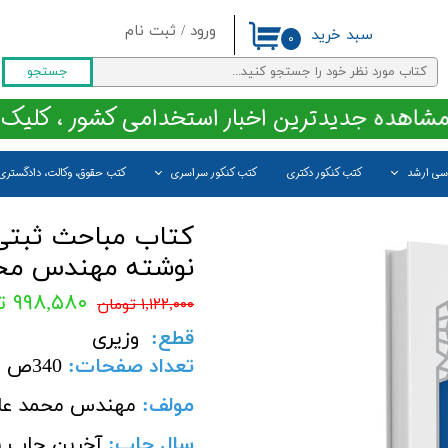
ورود
/
ثبت نام
سبد خرید
۰
حساب کاربری من
جستجو
تغییر گذر واژه
مشاهده جدیدترین اخبار استخدامی کشور ، کلیک 
سفارشات
اسی ارشد
کتب کنکور دکتری
کتب کنکور سراسری
کتب حقوق، وکالت، دادگستری
خروج از حساب کاربری
نوشته مهندس محم
۹۹۸,۵۸۰ تومان
۱,۱۲۲,۰۰۰ تومان
قطع
:
وزیری
تعداد صفحات
:
340
ص
مولف:
مهندس محمد علی
سال چاپ
:
آخرین چاپ ن