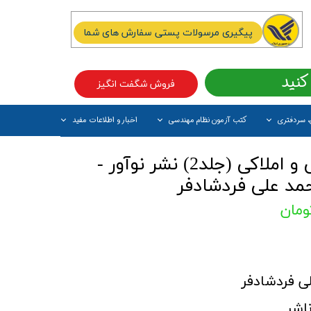
پیگیری مرسولات پستی سفارش های شما
کنید
فروش شگفت انگیز
، سردفتری
کتب آزمون نظام مهندسی
اخبار و اطلاعات مفید
آیتم جدید
کتاب مباحث ثبتی و املاکی (جلد2) نشر نوآور -
د علی فردشادفر
 فردشادفر
اشر