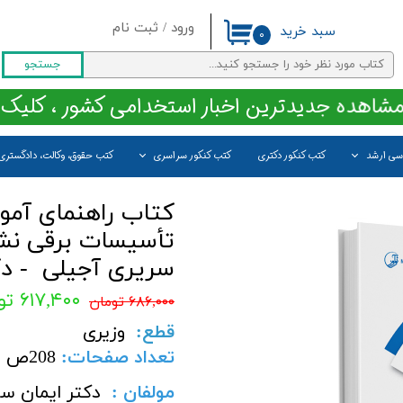
ورود
/
ثبت نام
سبد خرید
۰
حساب کاربری من
جستجو
تغییر گذر واژه
مشاهده جدیدترین اخبار استخدامی کشور ، کلیک 
سفارشات
اسی ارشد
کتب کنکور دکتری
کتب کنکور سراسری
کتب حقوق، وکالت، دادگستری
خروج از حساب کاربری
کتاب راهنمای آمو
تأسیسات برقی نشر 
سریری آجیلی - د
۶۱۷,۴۰۰ تومان
۶۸۶,۰۰۰ تومان
قطع
:
وزیری
تعداد صفحات
:
208
ص
مولفان :
دکتر ایمان سر