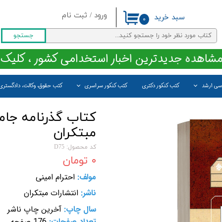
ورود
/
ثبت نام
سبد خرید
۰
حساب کاربری من
جستجو
تغییر گذر واژه
مشاهده جدیدترین اخبار استخدامی کشور ، کلیک 
سفارشات
اسی ارشد
کتب کنکور دکتری
کتب کنکور سراسری
کتب حقوق، وکالت، دادگستری
خروج از حساب کاربری
کتاب گذرنامه جام
مبتکران
کد محصول: D75
۰ تومان
مولف:
احترام امینی
ناشر:
انتشارات مبتکران
سال چاپ:
آخرین چاپ ناشر
تعداد صفحات:
176 صفحه