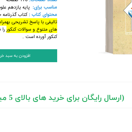
مناسب برای:
پایه یازدهم علو
محتوای کتاب :
کتاب گذرنامه 
تالیفی با پاسخ تشریحی بهمراه
های متنوع و سوالات کنکور
را ن
کنکور آورده است .
افزودن به سبد خر
د های بالای 5 میلیون تومان)