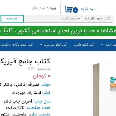
ورود
/
ثبت نام
سبد خرید
۰
حساب کاربری من
جستجو
تغییر گذر واژه
مشاهده جدیدترین اخبار استخدامی کشور ، کلیک 
سفارشات
اسی ارشد
کتب کنکور دکتری
کتب کنکور سراسری
کتب حقوق، وکالت، دادگستری
خروج از حساب کاربری
کتاب جامع فیزیک 
کد محصول: D75
۰ تومان
مولف:
نصرالله افاضل ، یاشار
ناشر:
انتشارات مهروماه
سال چاپ:
آخرین چاپ ناشر
تعداد صفحات:
320 صفحه
مناسب برای:
داوطلبین کنکور