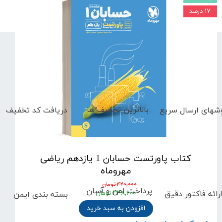
۱۷ درصد
بالاترین تخفیف ها
دریافت کد تخفیف
شهای
ارسال سریع
کتاب پاورتست حسابان 1 یازدهم ریاضی
مهروماه
۴۲۰,۰۰۰ تومان
پرداخت امن و آسان
رائه فاکتور دقیق
بسته بندی ایمن
۳۴۸,۶۰۰ تومان
افزودن به سبد خرید